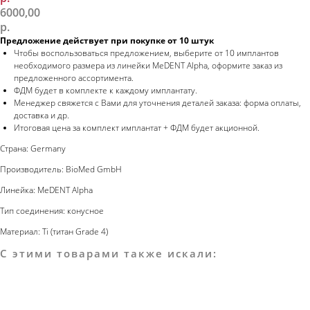
6000,00
р.
Предложение действует при покупке от 10 штук
Чтобы воспользоваться предложением, выберите от 10 имплантов
необходимого размера из линейки MeDENT Alpha, оформите заказ из
предложенного ассортимента.
ФДМ будет в комплекте к каждому имплантату.
Менеджер свяжется с Вами для уточнения деталей заказа: форма оплаты,
доставка и др.
Итоговая цена за комплект имплантат + ФДМ будет акционной.
Страна: Germany
Производитель: BioMed GmbH
Линейка: MeDENT Alpha
Тип соединения: конусное
Материал: Ti (титан Grade 4)
С этими товарами также искали: