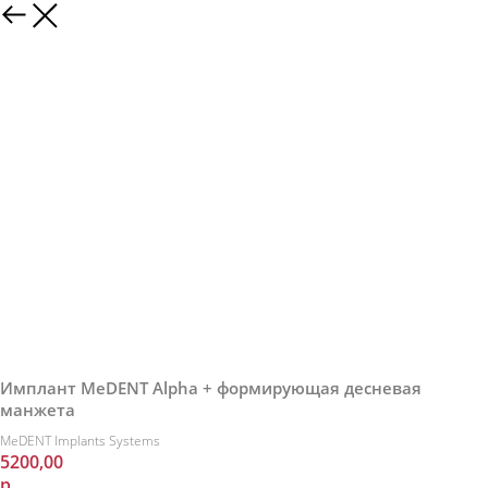
Имплант MeDENT​ Alpha + формирующая десневая
манжета
MeDENT Implants Systems
5200,00
р.