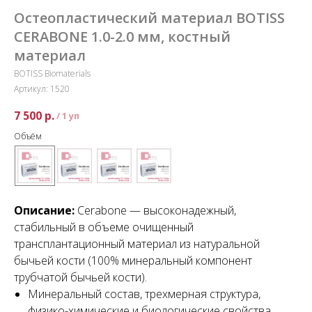
Остеопластический материал BOTISS
CERABONE 1.0-2.0 мм, костный
материал
BOTISS Biomaterials
Артикул:
1520
7 500
р.
/
1 уп
Объём
Описание:
Cerabone — высоконадежный,
стабильный в объеме очищенный
трансплантационный материал из натуральной
бычьей кости (100% минеральный компонент
трубчатой бычьей кости).
Минеральный состав, трехмерная структура,
физико-химические и биологические свойства