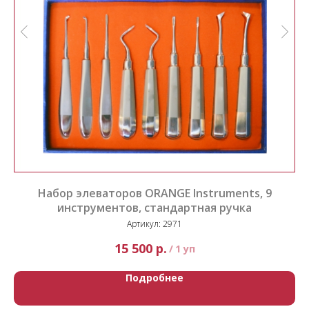
Набор элеваторов ORANGE Instruments, 9
инструментов, стандартная ручка
и
Артикул:
2971
р.
15 500
/
1 уп
Подробнее